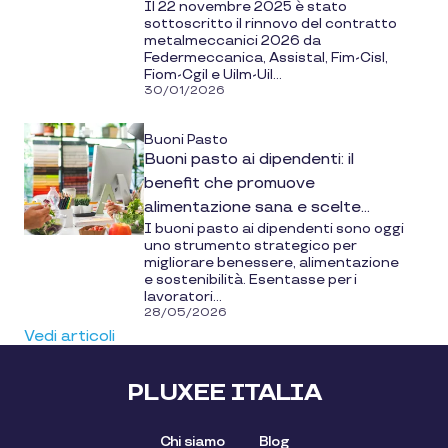
Il 22 novembre 2025 è stato
sottoscritto il rinnovo del contratto
metalmeccanici 2026 da
Federmeccanica, Assistal, Fim-Cisl,
Fiom-Cgil e Uilm-Uil...
30/01/2026
Buoni Pasto
Buoni pasto ai dipendenti: il
benefit che promuove
alimentazione sana e scelte
I buoni pasto ai dipendenti sono oggi
sostenibili
uno strumento strategico per
migliorare benessere, alimentazione
e sostenibilità. Esentasse per i
lavoratori...
28/05/2026
Vedi articoli
PLUXEE ITALIA
Chi siamo
Blog