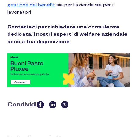
gestione del benefit
sia per l’azienda sia per i
lavoratori.
Contattaci per richiedere una consulenza
dedicata, i nostri esperti di welfare aziendale
sono a tua disposizione.
Condividi
this
article
on
social