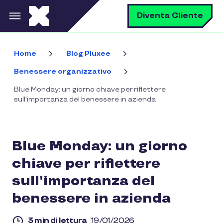
Salta al contenuto principale
C
Diventa Cliente
Home
Blog Pluxee
Benessere organizzativo
Blue Monday: un giorno chiave per riflettere
sull'importanza del benessere in azienda
Blue Monday: un giorno
chiave per riflettere
sull'importanza del
benessere in azienda
3 min di lettura
19/01/2026