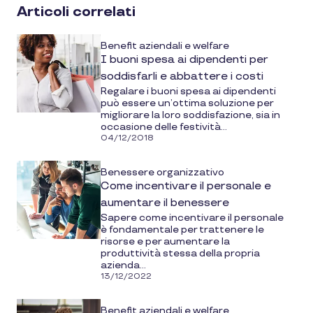
social
Articoli correlati
media
Benefit aziendali e welfare
I buoni spesa ai dipendenti per
soddisfarli e abbattere i costi
Regalare i buoni spesa ai dipendenti
può essere un’ottima soluzione per
migliorare la loro soddisfazione, sia in
occasione delle festività...
04/12/2018
Benessere organizzativo
Come incentivare il personale e
aumentare il benessere
Sapere come incentivare il personale
è fondamentale per trattenere le
risorse e per aumentare la
produttività stessa della propria
azienda...
13/12/2022
Benefit aziendali e welfare