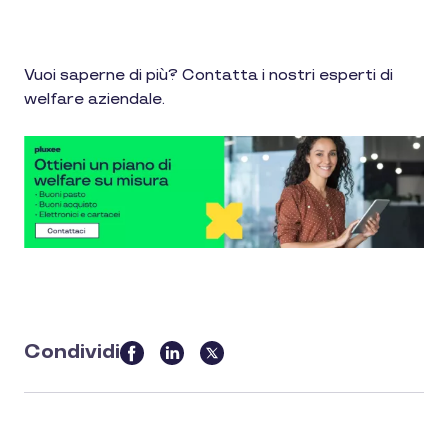
Vuoi saperne di più? Contatta i nostri esperti di
welfare aziendale.
Condividi
this
article
on