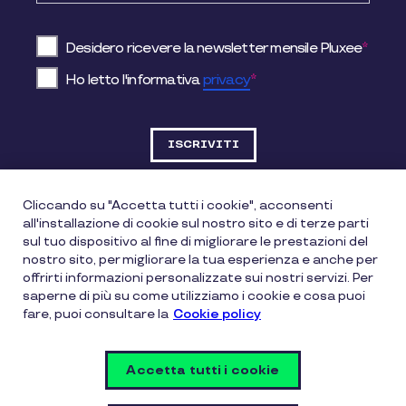
Desidero ricevere la newsletter mensile Pluxee
*
Ho letto l'informativa
privacy
*
Cliccando su "Accetta tutti i cookie", acconsenti
all'installazione di cookie sul nostro sito e di terze parti
DATI SOCIETARI
sul tuo dispositivo al fine di migliorare le prestazioni del
nostro sito, per migliorare la tua esperienza e anche per
offrirti informazioni personalizzate sui nostri servizi. Per
Pluxee Italia Srl
saperne di più su come utilizziamo i cookie e cosa puoi
fare, puoi consultare la
Cookie policy
Via Gallarate, 200 – 20151 Milano (MI)
Accetta tutti i cookie
Informative legali e policy
Privacy Policy
Cookie Policy