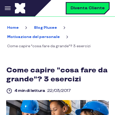
Salta al contenuto principale
C
Diventa Cliente
Home
Blog Pluxee
Motivazione del personale
Come capire "cosa fare da grande"? 3 esercizi
Come capire "cosa fare da
grande"? 3 esercizi
4 min di lettura
22/03/2017