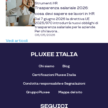
Strumenti HR
Trasparenza salariale 2026:
cosa devi sapere se lavori in HR
Dal 7 giugno 2026 la direttiva UE
2023/970 introdurrà nuovi obblighi di
trasparenza salariale per le aziende.
Per chi lavora...
06/05/2026
Vedi articoli
PLUXEE ITALIA
Chi siamo
Blog
Certificazioni Pluxee Italia
Condotta responsabile e Segnalazioni
Gruppo Pluxee
Mappa del sito
SEGUICI