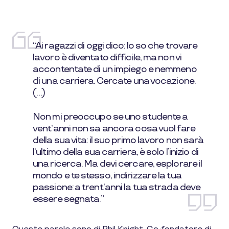
“Ai ragazzi di oggi dico: lo so che trovare
lavoro è diventato difficile, ma non vi
accontentate di un impiego e nemmeno
di una carriera. Cercate una vocazione.
(…)
Non mi preoccupo se uno studente a
vent’anni non sa ancora cosa vuol fare
della sua vita: il suo primo lavoro non sarà
l’ultimo della sua carriera, è solo l’inizio di
una ricerca. Ma devi cercare, esplorare il
mondo e te stesso, indirizzare la tua
passione: a trent’anni la tua strada deve
essere segnata.”