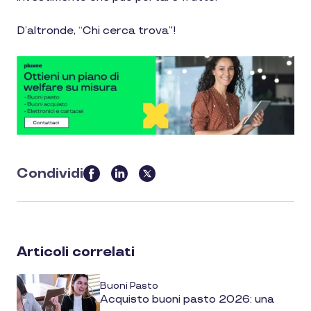
D’altronde, “Chi cerca trova”!
Condividi
this
article
on
social
Articoli correlati
media
Buoni Pasto
Acquisto buoni pasto 2026: una