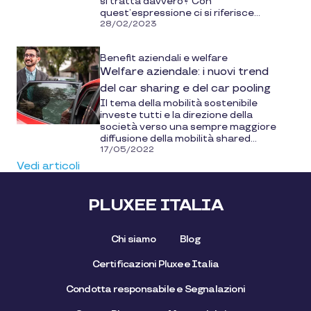
si tratta davvero? Con
quest’espressione ci si riferisce...
28/02/2023
Benefit aziendali e welfare
Welfare aziendale: i nuovi trend
del car sharing e del car pooling
Il tema della mobilità sostenibile
investe tutti e la direzione della
società verso una sempre maggiore
diffusione della mobilità shared...
17/05/2022
Vedi articoli
PLUXEE ITALIA
Chi siamo
Blog
Certificazioni Pluxee Italia
Condotta responsabile e Segnalazioni