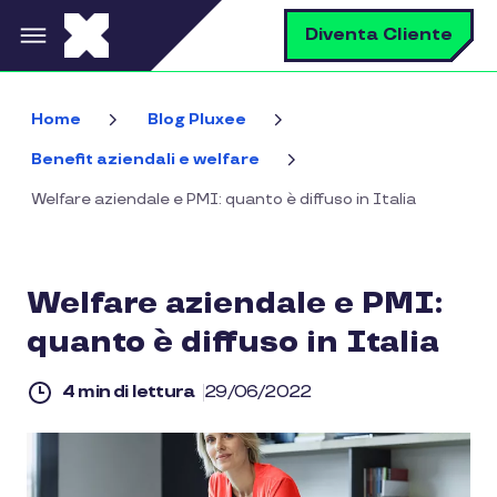
Salta al contenuto principale
C
Diventa Cliente
Home
Blog Pluxee
Benefit aziendali e welfare
Welfare aziendale e PMI: quanto è diffuso in Italia
Welfare aziendale e PMI:
quanto è diffuso in Italia
4 min di lettura
29/06/2022