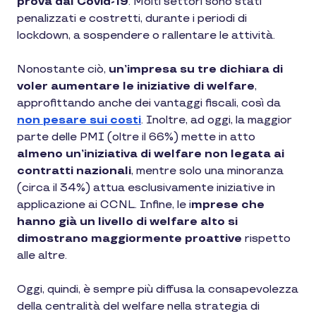
prova dal Covid-19
. Molti settori sono stati
penalizzati e costretti, durante i periodi di
lockdown, a sospendere o rallentare le attività.
Nonostante ciò,
un’impresa su tre dichiara di
voler
aumentare le iniziative di welfare
,
approfittando anche dei vantaggi fiscali, così da
non pesare sui costi
. Inoltre, ad oggi, la maggior
parte delle PMI (oltre il 66%) mette in atto
almeno un’iniziativa di welfare non legata ai
contratti nazionali
, mentre solo una minoranza
(circa il 34%) attua esclusivamente iniziative in
applicazione ai CCNL. Infine, le i
mprese che
hanno già un livello di welfare alto si
dimostrano maggiormente proattive
rispetto
alle altre.
Oggi, quindi, è sempre più diffusa la consapevolezza
della centralità del welfare nella strategia di