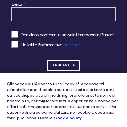
E-mail
*
Desidero ricevere la newsletter mensile Pluxee
*
Ho letto l'informativa
privacy
*
Cliccando su "Accetta tutti i cookie", acconsenti
all'installazione di cookie sul nostro sito e di terze parti
DATI SOCIETARI
sul tuo dispositivo al fine di migliorare le prestazioni del
nostro sito, per migliorare la tua esperienza e anche per
offrirti informazioni personalizzate sui nostri servizi. Per
Pluxee Italia Srl
saperne di più su come utilizziamo i cookie e cosa puoi
fare, puoi consultare la
Cookie policy
Via Gallarate, 200 – 20151 Milano (MI)