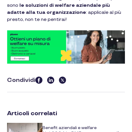
sono
le soluzioni di welfare aziendale più
adatte alla tua organizzazione
: applicale al più
presto, non te ne pentirai!
Condividi
this
article
on
social
Articoli correlati
media
Benefit aziendali e welfare