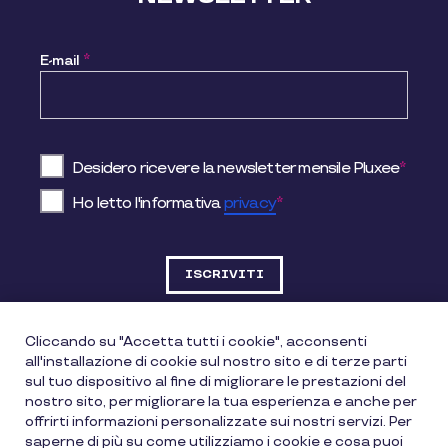
E-mail
*
Desidero ricevere la newsletter mensile Pluxee
*
Ho letto l'informativa
privacy
*
Cliccando su "Accetta tutti i cookie", acconsenti
all'installazione di cookie sul nostro sito e di terze parti
DATI SOCIETARI
sul tuo dispositivo al fine di migliorare le prestazioni del
nostro sito, per migliorare la tua esperienza e anche per
offrirti informazioni personalizzate sui nostri servizi. Per
Pluxee Italia Srl
saperne di più su come utilizziamo i cookie e cosa puoi