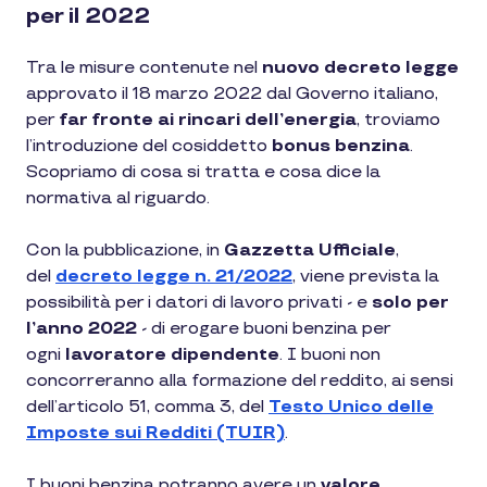
per il 2022
Tra le misure contenute nel
nuovo decreto legge
approvato il 18 marzo 2022 dal Governo italiano,
per
far fronte ai rincari dell’energia
, troviamo
l’introduzione del cosiddetto
bonus benzina
.
Scopriamo di cosa si tratta e cosa dice la
normativa al riguardo.
Con la pubblicazione, in
Gazzetta Ufficiale
,
del
decreto legge n. 21/2022
, viene prevista la
possibilità per i datori di lavoro privati - e
solo per
l’anno 2022
- di erogare buoni benzina per
ogni
lavoratore dipendente
. I buoni non
concorreranno alla formazione del reddito, ai sensi
dell’articolo 51, comma 3, del
Testo Unico delle
Imposte sui Redditi (TUIR)
.
I buoni benzina potranno avere un
valore