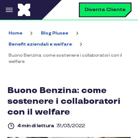
Salta al contenuto principale
C
Diventa Cliente
Home
Blog Pluxee
Benefit aziendali e welfare
Buono Benzina: come sostenere i collaboratori con il
welfare
Buono Benzina: come
sostenere i collaboratori
con il welfare
4 min di lettura
31/03/2022