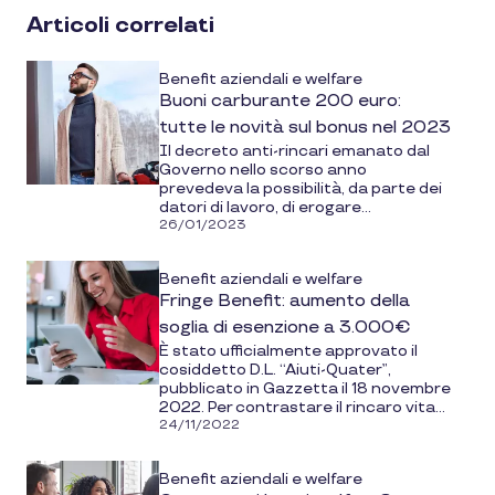
social
Articoli correlati
media
Benefit aziendali e welfare
Buoni carburante 200 euro:
tutte le novità sul bonus nel 2023
Il decreto anti-rincari emanato dal
Governo nello scorso anno
prevedeva la possibilità, da parte dei
datori di lavoro, di erogare...
26/01/2023
Benefit aziendali e welfare
Fringe Benefit: aumento della
soglia di esenzione a 3.000€
È stato ufficialmente approvato il
cosiddetto D.L. “Aiuti-Quater”,
pubblicato in Gazzetta il 18 novembre
2022. Per contrastare il rincaro vita...
24/11/2022
Benefit aziendali e welfare