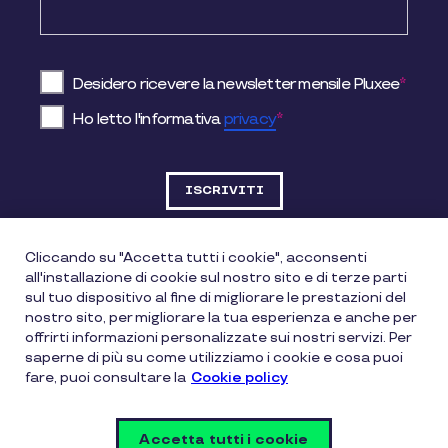
Desidero ricevere la newsletter mensile Pluxee
*
Ho letto l'informativa
privacy
*
Cliccando su "Accetta tutti i cookie", acconsenti
all'installazione di cookie sul nostro sito e di terze parti
DATI SOCIETARI
sul tuo dispositivo al fine di migliorare le prestazioni del
nostro sito, per migliorare la tua esperienza e anche per
offrirti informazioni personalizzate sui nostri servizi. Per
Pluxee Italia Srl
saperne di più su come utilizziamo i cookie e cosa puoi
fare, puoi consultare la
Cookie policy
Via Gallarate, 200 – 20151 Milano (MI)
Accetta tutti i cookie