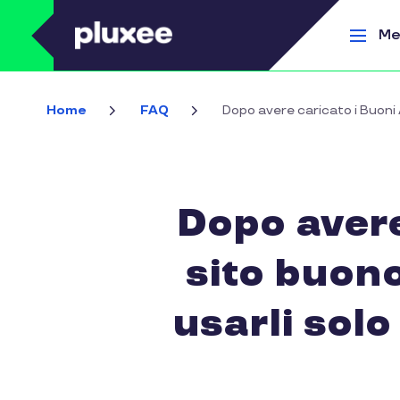
Salta al contenuto principale
Me
Home
FAQ
Dopo avere caricato i Buoni 
Dopo avere
sito buono
usarli sol