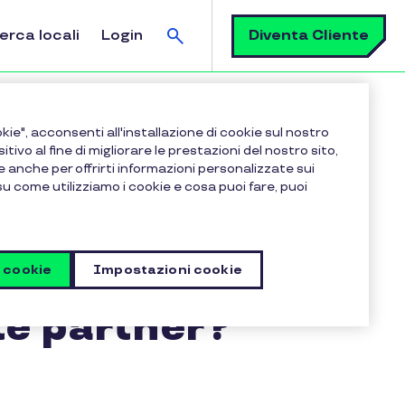
Cerca
Diventa Cliente
erca locali
Login
o presso un esercente partner?
kie", acconsenti all'installazione di cookie sul nostro
sitivo al fine di migliorare le prestazioni del nostro sito,
e anche per offrirti informazioni personalizzate sui
 su come utilizziamo i cookie e cosa puoi fare, puoi
cquisto sul
è possibile
i cookie
Impostazioni cookie
te partner?