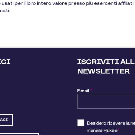
ati per il loro intero valore presso più esercenti affiliati.
nati.
ICI
ISCRIVITI AL
NEWSLETTER
E-mail
*
ACI
Desidero ricevere la n
mensile Pluxee
*