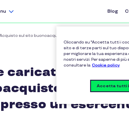
nu
Blog
C
Acquisto sul sito buonoacquisto.pluxee.it è possibile usarli sol
Cliccando su "Accetta tutti i coo
sito e di terze parti sul tuo dispo
per migliorare la tua esperienza 
nostri servizi. Per saperne di più
consultare la
Cookie policy
 caricato i Buoni A
acquisto.pluxee.it 
Accetta tutti 
o presso un esercen