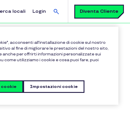
Cerca
Diventa Cliente
erca locali
Login
kie", acconsenti all'installazione di cookie sul nostro
sitivo al fine di migliorare le prestazioni del nostro sito,
e anche per offrirti informazioni personalizzate sui
 su come utilizziamo i cookie e cosa puoi fare, puoi
l credito
 effettuate?
i cookie
Impostazioni cookie