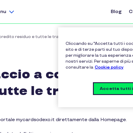
nu
Blog
C
 credito residuo e tutte le transazioni effettuate?
Cliccando su "Accetta tutti i coo
sito e di terze parti sul tuo dispo
per migliorare la tua esperienza 
nostri servizi. Per saperne di più
consultare la
Cookie policy
cio a controllare i
utte le transazioni
Accetta tutti 
ul portale mycardsodexo.it direttamente dalla Homepage.