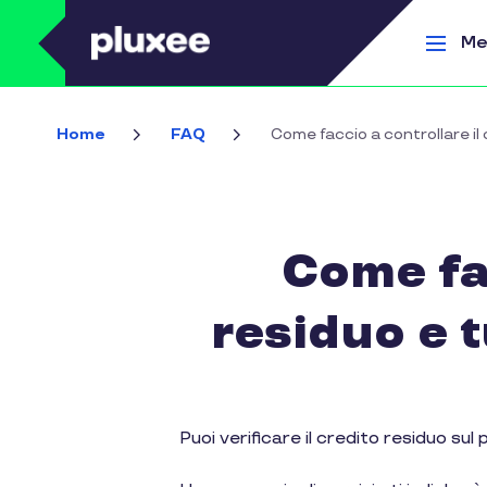
Salta al contenuto principale
Me
Home
FAQ
Come faccio a controllare il
Come fac
residuo e t
Puoi verificare il credito residuo s