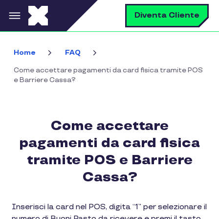
Salta al contenuto principale
C
Diventa Cliente
Home
FAQ
Come accettare pagamenti da card fisica tramite POS
e Barriere Cassa?
Come accettare
pagamenti da card fisica
tramite POS e Barriere
Cassa?
Inserisci la card nel POS, digita “1” per selezionare il
numero di Buoni Pasto da ricevere e premi il tasto