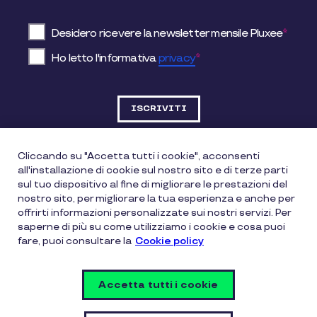
Desidero ricevere la newsletter mensile Pluxee
*
Ho letto l'informativa
privacy
*
Cliccando su "Accetta tutti i cookie", acconsenti
all'installazione di cookie sul nostro sito e di terze parti
DATI SOCIETARI
sul tuo dispositivo al fine di migliorare le prestazioni del
nostro sito, per migliorare la tua esperienza e anche per
offrirti informazioni personalizzate sui nostri servizi. Per
Pluxee Italia Srl
saperne di più su come utilizziamo i cookie e cosa puoi
fare, puoi consultare la
Cookie policy
Via Gallarate, 200 – 20151 Milano (MI)
Accetta tutti i cookie
Informative legali e policy
Privacy Policy
Cookie Policy
Vulnerability Disclosure Policy
Impostazioni cookie