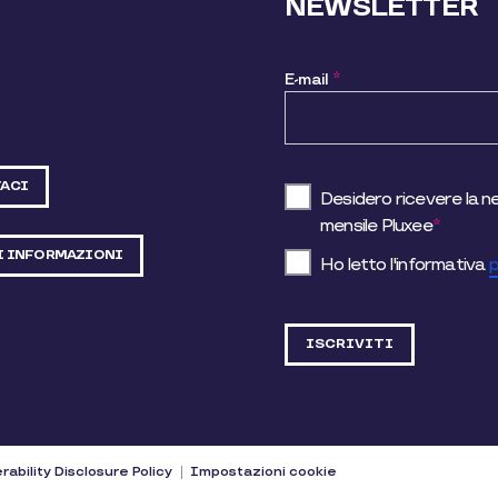
NEWSLETTER
E-mail
*
ACI
Desidero ricevere la n
mensile Pluxee
*
I INFORMAZIONI
Ho letto l'informativa
p
rability Disclosure Policy
Impostazioni cookie