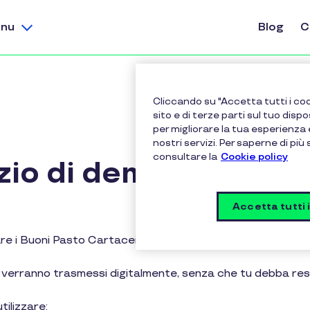
nu
Blog
C
Cliccando su "Accetta tutti i coo
sito e di terze parti sul tuo dispo
per migliorare la tua esperienza 
nostri servizi. Per saperne di più
consultare la
Cookie policy
zio di dematerializz
Accetta tutti 
are i Buoni Pasto Cartacei e i Buoni Acquisto Cartacei, tr
i verranno trasmessi digitalmente, senza che tu debba restit
tilizzare: