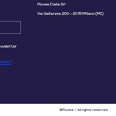
Pluxee Italia Srl
Via Gallarate, 200 – 20151 Milano (MI)
ewsletter
rivacy
*
©Pluxee – All rights reserved