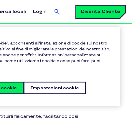
Cerca
Diventa Cliente
erca locali
Login
kie", acconsenti all'installazione di cookie sul nostro
sitivo al fine di migliorare le prestazioni del nostro sito,
e anche per offrirti informazioni personalizzate sui
 su come utilizziamo i cookie e cosa puoi fare, puoi
azione
i cookie
Impostazioni cookie
amite
sistemi informatici
uirli fisicamente, facilitando così