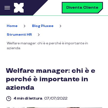
Salta al contenuto principale
C
Diventa Cliente
Home
Blog Pluxee
Strumenti HR
Welfare manager: chi è e perché è importante in
azienda
Welfare manager: chi è e
perché è importante in
azienda
4 min di lettura
07/07/2022