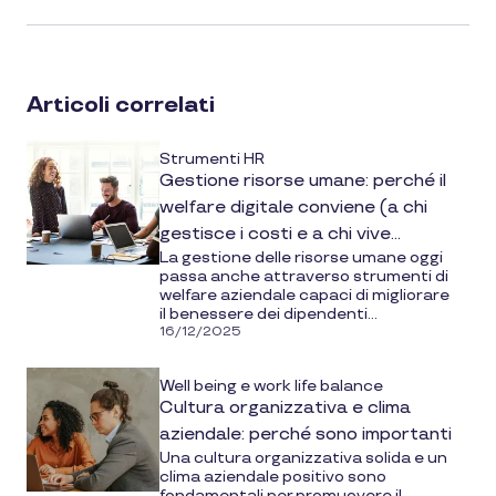
article
on
social
Articoli correlati
media
Strumenti HR
Gestione risorse umane: perché il
welfare digitale conviene (a chi
gestisce i costi e a chi vive
La gestione delle risorse umane oggi
l’azienda)
passa anche attraverso strumenti di
welfare aziendale capaci di migliorare
il benessere dei dipendenti...
16/12/2025
Well being e work life balance
Cultura organizzativa e clima
aziendale: perché sono importanti
Una cultura organizzativa solida e un
clima aziendale positivo sono
fondamentali per promuovere il