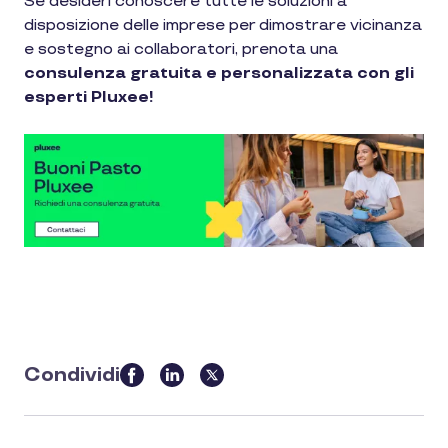
Se desideri conoscere tutte le soluzioni a
disposizione delle imprese per dimostrare vicinanza
e sostegno ai collaboratori, prenota una
consulenza gratuita e personalizzata con gli
esperti Pluxee!
Condividi
this
article
on