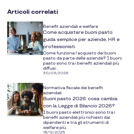
social
Articoli correlati
media
Benefit aziendali e welfare
Come acquistare buoni pasto:
guida semplice per aziende, HR e
professionisti
Come funziona l’acquisto dei buoni
pasto da parte delle aziende? I buoni
pasto sono tra i benefit aziendali più
diffusi...
30/03/2026
Normativa fiscale dei benefit
aziendali
Buoni pasto 2026: cosa cambia
con la Legge di Bilancio 2026?
I buoni pasto elettronici sono tra i
benefit aziendali più richiesti dai
dipendenti e tra gli strumenti di
welfare più...
18/12/2025