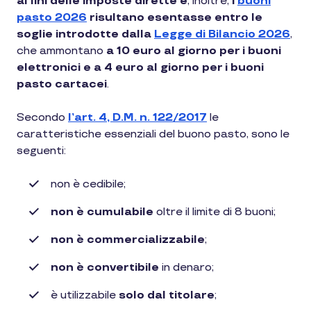
ai fini delle imposte dirette e
, inoltre,
i
buoni
pasto 2026
risultano esentasse entro le
soglie introdotte dalla
Legge di Bilancio 2026
,
che ammontano
a 10 euro al giorno per i buoni
elettronici e a 4 euro al giorno per i buoni
pasto cartacei
.
Secondo
l’art. 4, D.M. n. 122/2017
le
caratteristiche essenziali del buono pasto, sono le
seguenti:
non è cedibile;
non è cumulabile
oltre il limite di 8 buoni;
non è commercializzabile
;
non è convertibile
in denaro;
è utilizzabile
solo dal titolare
;