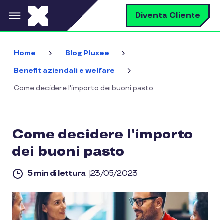
Salta al contenuto principale
C
Diventa Cliente
Home
Blog Pluxee
Benefit aziendali e welfare
Come decidere l'importo dei buoni pasto
Come decidere l'importo
dei buoni pasto
5 min di lettura
23/05/2023