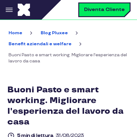
Salta al contenuto principale
C
Diventa Cliente
Home
Blog Pluxee
Benefit aziendali e welfare
Buoni Pasto e smart working. Migliorare l'esperienza del
lavoro da casa
Buoni Pasto e smart
working. Migliorare
l'esperienza del lavoro da
casa
5 min di lettura
31/08/2023