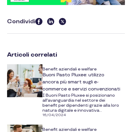
Condividi
this
article
on
social
Articoli correlati
media
Benefit aziendali e welfare
Buoni Pasto Pluxee: utilizzo
ancora più smart sugli e-
commerce e servizi convenzionati
I Buoni Pasto Pluxee si posizionano
all'avanguardia nel settore dei
benefit per dipendenti grazie alla loro
natura digitale e innovativa...
16/04/2024
Benefit aziendali e welfare