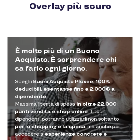
Overlay più scuro
È molto più di un Buono
Acquisto. È sorprendere chi
sa farlo ogni giorno.
Scegli i
Buoni Acquisto Pluxee: 100%
deducibili, esentasse fino a 2.000€ a
dipendente.
Massima libertà di spesa
in oltre 22.000
punti vendita e shop online
. I tuoi
dipendenti potranno utilizzarli non soltanto
per lo shopping e la spesa
, ma anche per
accedere a
esperienze concrete e