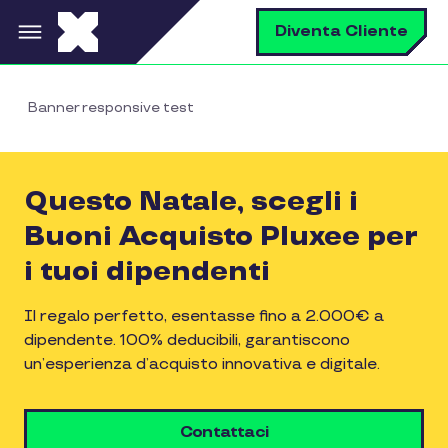
Salta al contenuto principale
C
Diventa Cliente
Banner responsive test
Questo Natale, scegli i
Buoni Acquisto Pluxee per
i tuoi dipendenti
Il regalo perfetto, esentasse fino a 2.000€ a
dipendente. 100% deducibili, garantiscono
un’esperienza d’acquisto innovativa e digitale.
Contattaci