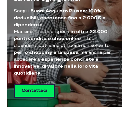
Scegli i
Buoni Acquisto Pluxee: 100%
deducibili, esentasse fino a 2.000€ a
dipendente.
Massima libertà di spesa
in oltre 22.000
punti vendita e shop online
. I tuoi
dipendenti potranno utilizzarli non soltanto
per lo shopping e la spesa
, ma anche per
accedere a
esperienze concrete e
innovative, di valore nella loro vita
quotidiana.
Contattaci