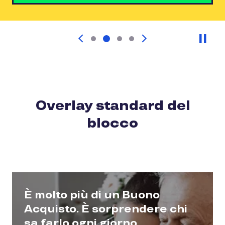
Pau
Overlay standard del
blocco
È molto più di un Buono
Acquisto. È sorprendere chi
sa farlo ogni giorno.