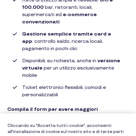
Rete di utilizzo ampia e flessibile:
oltre
100.000
bar, ristoranti, locali,
supermercati ed
e-commerce
convenzionati
Gestione semplice tramite card e
app
: controllo saldo, ricerca locali,
pagamento in pochi clic
Disponibili, su richiesta, anche in
versione
virtuale
per un utilizzo esclusivamente
mobile
Ticket elettronici flessibili, comodi e
personalizzabili
Compila il form per avere maggiori
informazioni
sui Buoni Pasto. Richiedi i Ticket
mensa per la tua Azienda
Cliccando su "Accetta tutti i cookie", acconsenti
all'installazione di cookie sul nostro sito e di terze parti