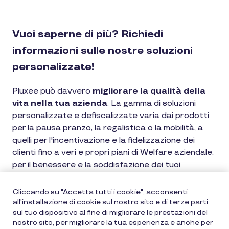
Vuoi saperne di più? Richiedi
informazioni sulle nostre soluzioni
personalizzate!
Pluxee può davvero
migliorare la qualità della
vita nella tua azienda
. La gamma di soluzioni
personalizzate e defiscalizzate varia dai prodotti
per la pausa pranzo, la regalistica o la mobilità, a
quelli per l'incentivazione e la fidelizzazione dei
clienti fino a veri e propri piani di Welfare aziendale,
per il benessere e la soddisfazione dei tuoi
dipendenti.
Cliccando su "Accetta tutti i cookie", acconsenti
Per ricevere maggiori informazioni sulle
all'installazione di cookie sul nostro sito e di terze parti
sul tuo dispositivo al fine di migliorare le prestazioni del
nostre soluzioni, compila il form.
nostro sito, per migliorare la tua esperienza e anche per